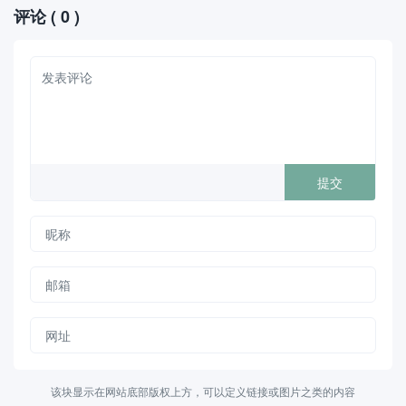
评论
( 0 )
形。该平台支持用户创建流程
种类型的图表和图形。该平台
图、组织结构图、思维导图、
支持用户创建流程图、组织结
UML图、网络拓扑图等多种类
构图、思维导图、网络拓扑
型的图表，并且支持实时协
图、UML图、战略地图等多种
作，多人可以同时编辑同一
类型的图表。用户可以通过...
张...
该块显示在网站底部版权上方，可以定义链接或图片之类的内容