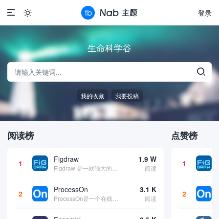
登录

生命科学谷
我的收藏
我要投稿
阅读榜
点赞榜
Figdraw
1.9 W
1
1
Figdraw 是一款强大的图形绘制工具，旨在帮助用户创建高质量的图表、图示和流程图。该工具提供了丰富的绘图功能和用户友好的界面，使得即使是非专业用户也能轻松地制作出专业水平的图形。无论是学术论文、技术文档还是演示文稿，Figdraw 都能...
阅读
ProcessOn
3.1 K
2
2
ProcessOn是一个在线流程图和思维导图制作工具，为用户提供了简单易用的界面和丰富的功能，使其可以轻松创建各种类型的图表和图形。该平台支持用户创建流程图、组织结构图、思维导图、网络拓扑图、UML图、战略地图等多种类型的图表。用户可以通过...
阅读