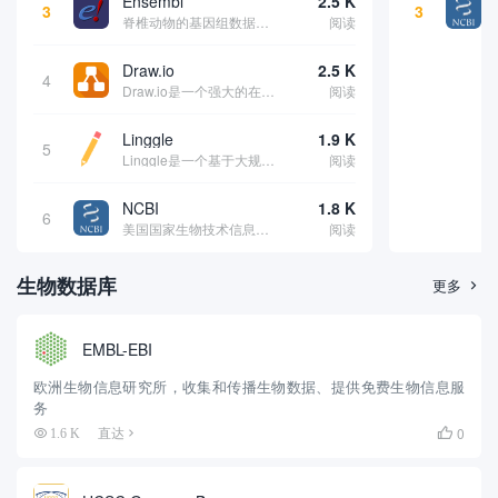
Ensembl
2.5 K
3
3
脊椎动物的基因组数据库和基因组浏览器，提供丰富的基因注释
阅读
Draw.io
2.5 K
4
Draw.io是一个强大的在线图表制作工具，提供了丰富的功能和易用的界面，让用户能够轻松创建各种类型的图表和图形。该平台支持用户创建流程图、组织结构图、思维导图、UML图、网络拓扑图等多种类型的图表，并且支持实时协作，多人可以同时编辑同一张...
阅读
Linggle
1.9 K
5
Linggle是一个基于大规模语料库的英语搜索引擎，旨在帮助用户找到最常见和最自然的英语表达方式。它的独特之处在于，不仅可以进行普通的词语搜索，还可以通过搭配搜索功能，帮助用户找到与特定词语或短语相关的常用搭配。这种功能使得用户能够更好地理...
阅读
NCBI
1.8 K
6
美国国家生物技术信息中心，提供生物医学和基因组学数据库及工具
阅读
生物数据库
更多

EMBL-EBI
欧洲生物信息研究所，收集和传播生物数据、提供免费生物信息服
务
0
1.6 K
直达
