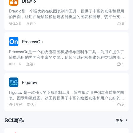
Draw.io
Draw.io是一个强大的在线图表制作工具，提供了丰富的功能和易用
的界面，让用户能够轻松创建各种类型的图表和图形。该平台支持
用户创建流程图、组织结构图、思维导图、UML图、网络拓扑图等
0
2.5 K
直达

多种类型的图表，并且支持实时协作，多人可以同时编辑同一张...
ProcessOn
ProcessOn是一个在线流程图和思维导图制作工具，为用户提供了
简单易用的界面和丰富的功能，使其可以轻松创建各种类型的图表
和图形。该平台支持用户创建流程图、组织结构图、思维导图、网
1
3.1 K
直达

络拓扑图、UML图、战略地图等多种类型的图表。用户可以通过...
Figdraw
Figdraw 是一款强大的图形绘制工具，旨在帮助用户创建高质量的图
表、图示和流程图。该工具提供了丰富的绘图功能和用户友好的界
面，使得即使是非专业用户也能轻松地制作出专业水平的图形。无
2
1.9 W
直达

论是学术论文、技术文档还是演示文稿，Figdraw 都能...
SCI写作
更多
