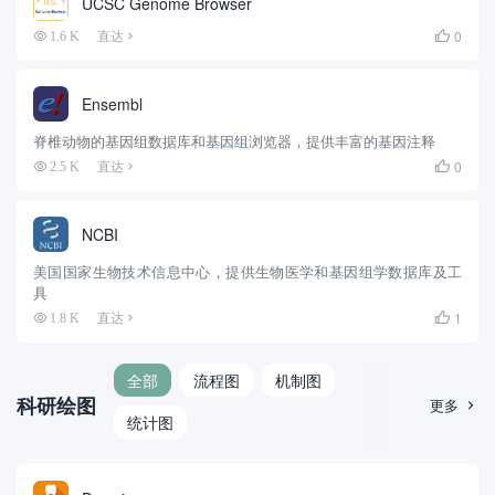
UCSC Genome Browser
0
1.6 K
直达

Ensembl
脊椎动物的基因组数据库和基因组浏览器，提供丰富的基因注释
0
2.5 K
直达

NCBI
美国国家生物技术信息中心，提供生物医学和基因组学数据库及工
具
1
1.8 K
直达

全部
流程图
机制图
科研绘图
更多

统计图