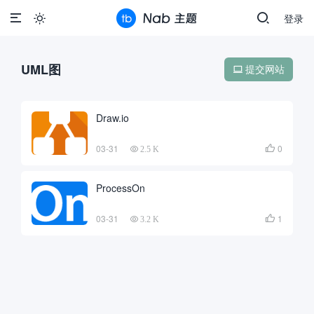
登录

UML图
提交网站

Draw.io
03-31
0

2.5 K
ProcessOn
03-31
1

3.2 K