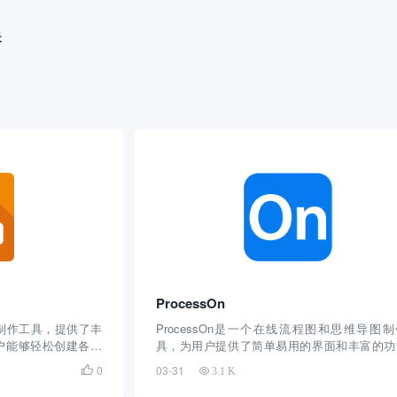
夹
ProcessOn
图表制作工具，提供了丰
ProcessOn是一个在线流程图和思维导图
户能够轻松创建各种
具，为用户提供了简单易用的界面和丰富的功
持用户创建流程图、
使其可以轻松创建各种类型的图表和图形。该
0
03-31

3.1 K
图、网络拓扑图等多
支持用户创建流程图、组织结构图、思维导图
协作，多人可以同时
络拓扑图、UML图、战略地图等多种类型的图