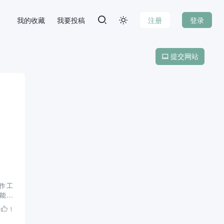
我的收藏
我要投稿
注册
登录

提交网站

制作工
能，
平台
1

、网
表。